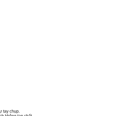
ự tay chụp.
ch không tạp chất.