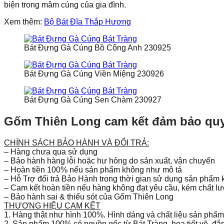
biện trong mâm cúng của gia đình.
Xem thêm:
Bộ Bát Đĩa Thắp Hương
Bát Đựng Gà Cúng Bồ Công Anh 230925
Bát Đựng Gà Cúng Viền Miệng 230926
Bát Đựng Gà Cúng Sen Chàm 230927
Gốm Thiên Long cam kết đảm bảo quy
CHÍNH SÁCH BẢO HÀNH VÀ ĐỔI TRẢ:
– Hàng chưa qua sử dụng
– Bảo hành hàng lỗi hoặc hư hỏng do sản xuất, vận chuyển
– Hoàn tiền 100% nếu sản phẩm không như mô tả
– Hỗ Trợ đổi trả Bảo Hành trong thời gian sử dụng sản phẩm 
– Cam kết hoàn tiền nếu hàng không đạt yêu cầu, kém chất lư
– Bảo hành sai & thiếu sót của Gốm Thiên Long
THƯƠNG HIỆU CAM KẾT
1. Hàng thật như hình 100%. Hình dáng và chất liệu sản phẩm
2. Sản phẩm 100% có nguồn gốc từ Bát Tràng, họa tiết vẽ, đắp 