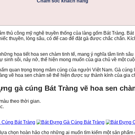
Chăm sóc khách hàng
m thủ công mỹ nghệ truyền thống của làng gốm Bát Tràng. Bát 
hiếc thuyền, lòng sâu, có đế cao để đặt gà được chắc chắn. Kí
những họa tiết hoa sen chàm tinh tế, mang ý nghĩa tâm linh sâu
sự sinh sôi, nảy nở, thể hiện mong muốn của gia chủ về một cu
hẩm quan trọng trong mâm cúng của người Việt Nam. Gà cúng là
àng vẽ hoa sen chàm sẽ thể hiện được sự thành kính của gia chủ đ
đựng gà cúng Bát Tràng vẽ hoa sen chà
màu theo thời gian.
c.
lựa chọn hoàn hảo cho những ai muốn tìm kiếm một sản phẩm c