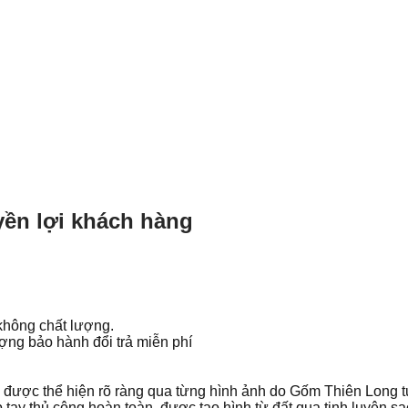
ền lợi khách hàng
không chất lượng.
ợng bảo hành đổi trả miễn phí
 được thể hiện rõ ràng qua từng hình ảnh do Gốm Thiên Long t
tay thủ công hoàn toàn, được tạo hình từ đất qua tinh luyện sạ