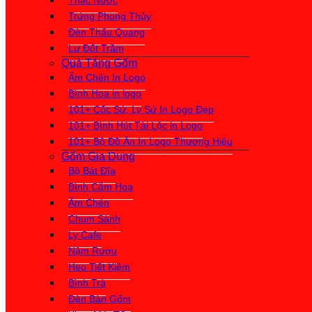
Thác Nước
Trứng Phong Thủy
Đèn Thấu Quang
Lư Đốt Trầm
Quà Tặng Gốm
Ấm Chén In Logo
Bình Hoa in logo
101+ Cốc Sứ, Ly Sứ In Logo Đẹp
101+ Bình Hút Tài Lộc in Logo
101+ Bộ Đồ Ăn In Logo Thương Hiệu
Gốm Gia Dụng
Bộ Bát Đĩa
Bình Cắm Hoa
Ấm Chén
Chum Sành
Ly Cafe
Nậm Rượu
Heo Tiết Kiệm
Bình Trà
Đèn Bàn Gốm