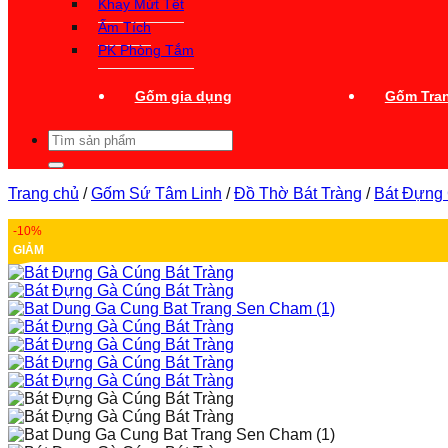
Khay Mứt Tết
Ấm Tích
PK Phòng Tắm
Gốm gia dụng
Gốm Tran
Tìm
kiếm:
Trang chủ
/
Gốm Sứ Tâm Linh
/
Đồ Thờ Bát Tràng
/
Bát Đựng
-10%
GIẢM