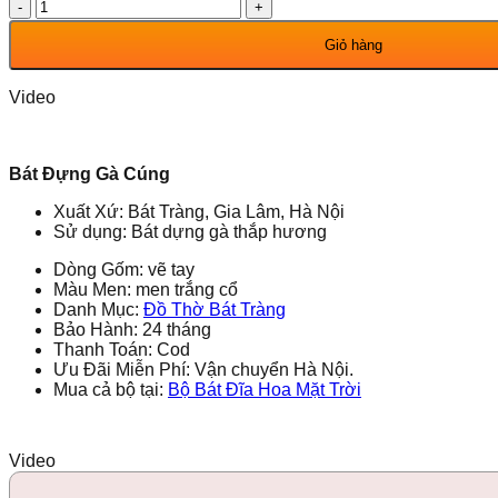
Bát
Đựng
Gà
Giỏ hàng
Cúng
Sen
Video
Chàm
230928
số
lượng
Bát Đựng Gà Cúng
Xuất Xứ: Bát Tràng, Gia Lâm, Hà Nội
Sử dụng: Bát dựng gà thắp hương
Dòng Gốm: vẽ tay
Màu Men: men trắng cổ
Danh Mục:
Đồ Thờ Bát Tràng
Bảo Hành: 24 tháng
Thanh Toán: Cod
Ưu Đãi Miễn Phí: Vận chuyển Hà Nội.
Mua cả bộ tại:
Bộ Bát Đĩa Hoa Mặt Trời
Video