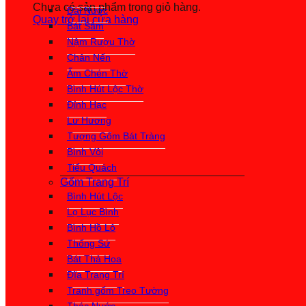
Chưa có sản phẩm trong giỏ hàng.
Đài Nước
Quay trở lại cửa hàng
Bát Sâm
Nậm Rượu Thờ
Chân Nến
Ấm Chén Thờ
Bình Hút Lộc Thờ
Đỉnh Hạc
Lư Hương
Tượng Gốm Bát Tràng
Bình Vôi
Tiểu Quách
Gốm Trang Trí
Bình Hút Lộc
Lọ Lục Bình
Bình Hồ Lô
Thống Sứ
Bát Thả Hoa
Đĩa Trang Trí
Tranh gốm Treo Tường