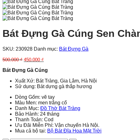
Bát Đựng Gà Cúng Sen Chà
SKU:
230928
Danh mục:
Bát Đựng Gà
Giá
Giá
500.000
₫
450.000
₫
gốc
hiện
Bát Đựng Gà Cúng
là:
tại
500.000 ₫.
là:
Xuất Xứ: Bát Tràng, Gia Lâm, Hà Nội
450.000 ₫.
Sử dụng: Bát dựng gà thắp hương
Dòng Gốm: vẽ tay
Màu Men: men trắng cổ
Danh Mục:
Đồ Thờ Bát Tràng
Bảo Hành: 24 tháng
Thanh Toán: Cod
Ưu Đãi Miễn Phí: Vận chuyển Hà Nội.
Mua cả bộ tại:
Bộ Bát Đĩa Hoa Mặt Trời