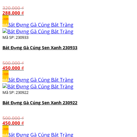
320.000
₫
Giá
Giá
288.000
₫
gốc
hiện
-10%
là:
tại
GIẢM
320.000 ₫.
là:
288.000 ₫.
Mã SP: 230933
Bát Đựng Gà Cúng Sen Xanh 230933
500.000
₫
Giá
Giá
450.000
₫
gốc
hiện
-10%
là:
tại
GIẢM
500.000 ₫.
là:
450.000 ₫.
Mã SP: 230922
Bát Đựng Gà Cúng Sen Xanh 230922
500.000
₫
Giá
Giá
450.000
₫
gốc
hiện
-10%
là:
tại
GIẢM