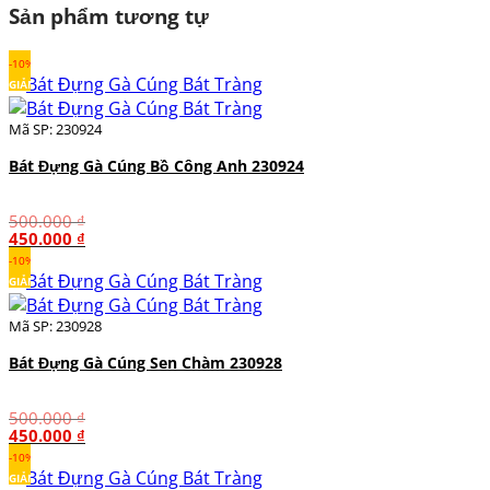
Sản phẩm tương tự
-10%
GIẢM
Mã SP: 230924
Bát Đựng Gà Cúng Bồ Công Anh 230924
500.000
₫
Giá
Giá
450.000
₫
gốc
hiện
-10%
là:
tại
GIẢM
500.000 ₫.
là:
450.000 ₫.
Mã SP: 230928
Bát Đựng Gà Cúng Sen Chàm 230928
500.000
₫
Giá
Giá
450.000
₫
gốc
hiện
-10%
là:
tại
GIẢM
500.000 ₫.
là: