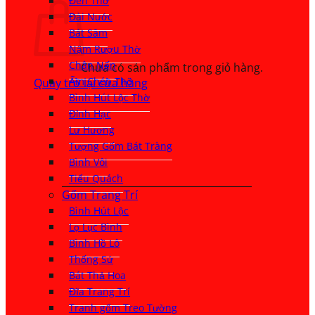
Đèn Thờ
Đài Nước
Bát Sâm
Nậm Rượu Thờ
Chân Nến
Chưa có sản phẩm trong giỏ hàng.
Ấm Chén Thờ
Quay trở lại cửa hàng
Bình Hút Lộc Thờ
Đỉnh Hạc
Lư Hương
Tượng Gốm Bát Tràng
Bình Vôi
Tiểu Quách
Gốm Trang Trí
Bình Hút Lộc
Lọ Lục Bình
Bình Hồ Lô
Thống Sứ
Bát Thả Hoa
Đĩa Trang Trí
Tranh gốm Treo Tường