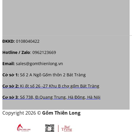
ĐKKD:
0108040422
Hotline / Zalo
:
0962123669
Email:
sales@gomthienlong.vn
Cở sở 1:
Số 2 A Ngõ Gốm thôn 2 Bát Tràng
Cơ sở 2:
Ki ốt số 26 -27 Khu B chợ gốm Bát Tràng
Cơ sở 3
: Số 738, Đ.Quang Trung, Hà Đông, Hà Nội
Copyright 2026 ©
Gốm Thiên Long