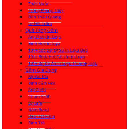
Thác Nước
Trứng Phong Thủy
Đèn Thấu Quang
Lư Đốt Trầm
Quà Tặng Gốm
Ấm Chén In Logo
Bình Hoa in logo
101+ Cốc Sứ, Ly Sứ In Logo Đẹp
101+ Bình Hút Tài Lộc in Logo
101+ Bộ Đồ Ăn In Logo Thương Hiệu
Gốm Gia Dụng
Bộ Bát Đĩa
Bình Cắm Hoa
Ấm Chén
Chum Sành
Ly Cafe
Nậm Rượu
Heo Tiết Kiệm
Bình Trà