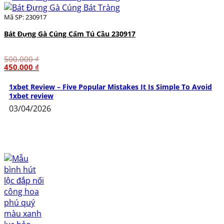
500.000 ₫.
là:
450.000 ₫.
Mã SP: 230917
Bát Đựng Gà Cúng Cẩm Tú Cầu 230917
500.000
₫
Giá
Giá
450.000
₫
gốc
hiện
là:
tại
1xbet Review – Five Popular Mistakes It Is Simple To Avoid
500.000 ₫.
là:
1xbet review
450.000 ₫.
03/04/2026