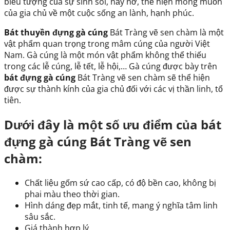
biểu tượng của sự sinh sôi, nảy nở, thể hiện mong muốn
của gia chủ về một cuộc sống an lành, hạnh phúc.
Bát thuyền đựng gà cúng
Bát Tràng vẽ sen chàm là một
vật phẩm quan trọng trong mâm cúng của người Việt
Nam. Gà cúng là một món vật phẩm không thể thiếu
trong các lễ cúng, lễ tết, lễ hội,… Gà cúng được bày trên
bát đựng gà cúng
Bát Tràng vẽ sen chàm sẽ thể hiện
được sự thành kính của gia chủ đối với các vị thần linh, tổ
tiên.
Dưới đây là một số ưu điểm của bát
đựng gà cúng Bát Tràng vẽ sen
chàm:
Chất liệu gốm sứ cao cấp, có độ bền cao, không bị
phai màu theo thời gian.
Hình dáng đẹp mắt, tinh tế, mang ý nghĩa tâm linh
sâu sắc.
Giá thành hợp lý.