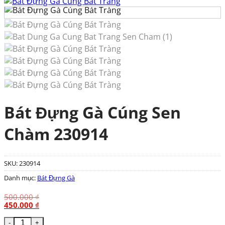
Bát Đựng Gà Cúng Sen
Chàm 230914
SKU:
230914
Danh mục:
Bát Đựng Gà
500.000
₫
Giá
Giá
450.000
₫
gốc
hiện
là:
tại
Bát Đựng Gà Cúng Sen Chàm 230914 số lượng