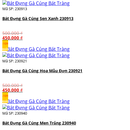
450.000 ₫.
Mã SP: 230913
Bát Đựng Gà Cúng Sen Xanh 230913
500.000
₫
Giá
Giá
450.000
₫
gốc
hiện
-10%
là:
tại
GIẢM
500.000 ₫.
là:
450.000 ₫.
Mã SP: 230921
Bát Đựng Gà Cúng Hoa Mẫu Đơn 230921
500.000
₫
Giá
Giá
450.000
₫
gốc
hiện
-10%
là:
tại
GIẢM
500.000 ₫.
là:
450.000 ₫.
Mã SP: 230940
Bát Đựng Gà Cúng Men Trắng 230940