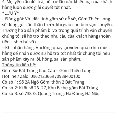
4. Mọi yêu cầu đổi trả, hỗ trợ lâu dài, khiếu nại của khách
hàng luôn được giải quyết tốt nhất.
*LƯU Ý*
– Đóng gói: Với đặc tính gốm sứ dễ vỡ, Gốm Thiên Long
sẽ đóng gói cẩn thận trước khi giao cho bên vận chuyển.
Trường hợp sản phẩm bị vỡ trong quá trình vận chuyển
chúng tôi sẽ hỗ trợ theo nhu cầu của khách hàng (hoàn
tiền – ship bù vỡ)
– Khi nhận hàng: Vui lòng quay lại video quá trình mở
hàng để nhận được sự hỗ trợ tốt nhất từ chúng tôi nếu
sản phẩm xảy ra lỗi, hỏng, sai sản phẩm.
Thông tin liên hệ:
Gốm Sứ Bát Tràng Cao Cấp – Gốm Thiên Long
Hotline / Zalo: 0962123669 /0988400100
Cở sở 1: Số 2A Ngõ Gốm, thôn 2 Bát Tràng.
Cơ sở 2: Ki ốt số 26 -27, Khu B chợ gốm Bát Tràng.
Cơ sở 3: số 738 Đ. Quang Trung, Hà Đông, Hà Nội.