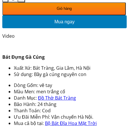
500.000 ₫.
là:
450.000 ₫.
Giỏ hàng
Mua ngay
Video
Bát Đựng Gà Cúng
Xuất Xứ: Bát Tràng, Gia Lâm, Hà Nội
Sử dụng: Bầy gà cúng nguyên con
Dòng Gốm: vẽ tay
Màu Men: men trắng cổ
Danh Mục:
Đồ Thờ Bát Tràng
Bảo Hành: 24 tháng
Thanh Toán: Cod
Ưu Đãi Miễn Phí: Vận chuyển Hà Nội.
Mua cả bộ tại:
Bộ Bát Đĩa Hoa Mặt Trời